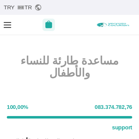
TRY
TR
مساعدة طارئة للنساء
والأطفال
100,00
%
083.374.782,76
support